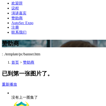
欢迎辞
议程
演讲嘉宾
赞助商
AutoSec Expo
注册
联系我们
赞助商
: ./template/pc/banner.htm
首页
>
赞助商
已到第一张图片了。
重新播放
没有上一图集了